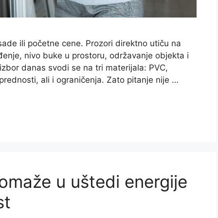
sade ili početne cene. Prozori direktno utiču na
ađenje, nivo buke u prostoru, održavanje objekta i
zbor danas svodi se na tri materijala: PVC,
prednosti, ali i ograničenja. Zato pitanje nije …
omaže u uštedi energije
st