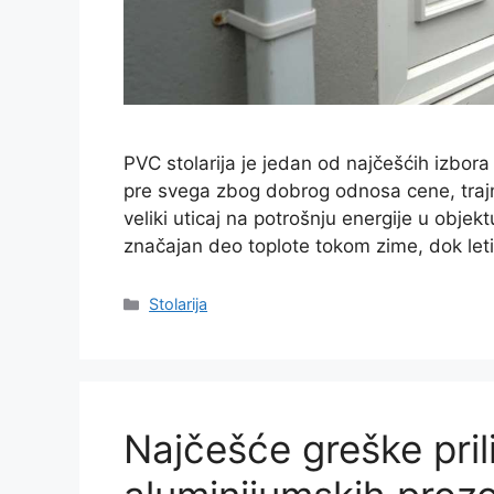
PVC stolarija je jedan od najčešćih izbora
pre svega zbog dobrog odnosa cene, trajnos
veliki uticaj na potrošnju energije u objektu
značajan deo toplote tokom zime, dok leti
Categories
Stolarija
Najčešće greške pri