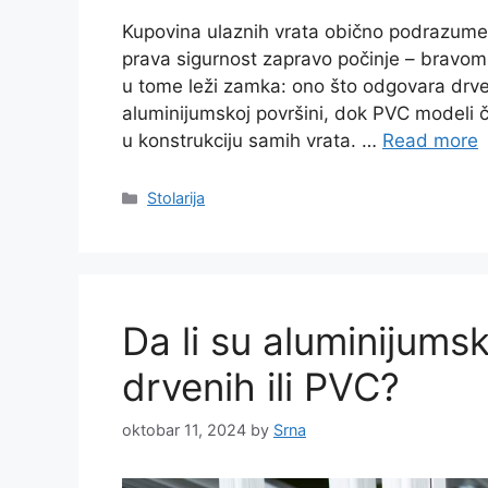
Kupovina ulaznih vrata obično podrazumeva r
prava sigurnost zapravo počinje – bravom.
u tome leži zamka: ono što odgovara drve
aluminijumskoj površini, dok PVC modeli 
u konstrukciju samih vrata. …
Read more
Categories
Stolarija
Da li su aluminijumsk
drvenih ili PVC?
oktobar 11, 2024
by
Srna