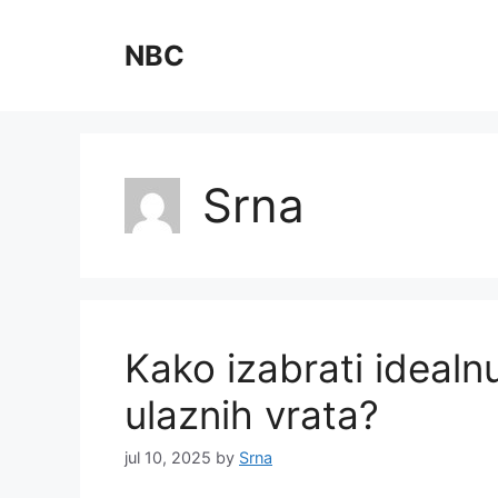
Skip
to
NBC
content
Srna
Kako izabrati idealn
ulaznih vrata?
jul 10, 2025
by
Srna