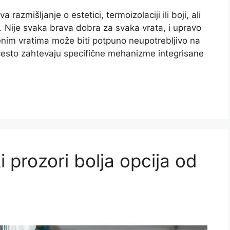
azmišljanje o estetici, termoizolaciji ili boji, ali
 Nije svaka brava dobra za svaka vrata, i upravo
nim vratima može biti potpuno neupotrebljivo na
često zahtevaju specifične mehanizme integrisane
i prozori bolja opcija od