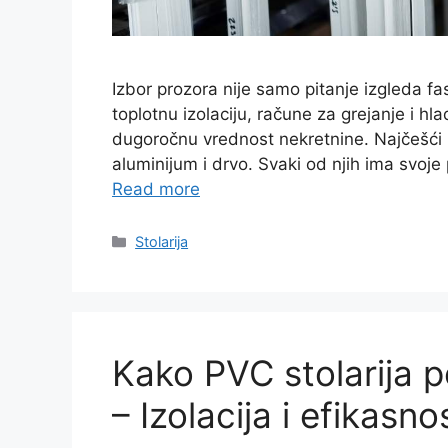
Izbor prozora nije samo pitanje izgleda fa
toplotnu izolaciju, račune za grejanje i hl
dugoročnu vrednost nekretnine. Najčešći i
aluminijum i drvo. Svaki od njih ima svoje 
Read more
Categories
Stolarija
Kako PVC stolarija p
– Izolacija i efikasno