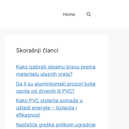
Home
Skorašnji članci
Kako izabrati idealnu bravu prema
materijalu ulaznih vrata?
Da li su aluminijumski prozori bolja
opcija od drvenih ili PVC?
Kako PVC stolarija pomaže u
uštedi energije – Izolacija i
efikasnost
Najčešće greške prilikom ugradnje